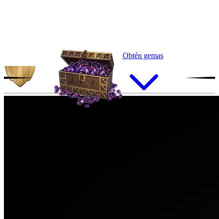
Obtén gemas
Solstryker
Rareza:
Raro
Raza:
Campeón