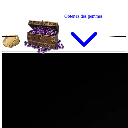
Obtenez des gemmes
Antarès
Rareté:
Rare
Race :
Chasseur