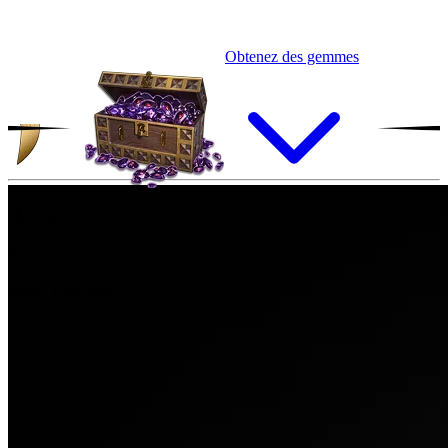
Obtenez des gemmes
Arrax
Rareté:
Rare
Race :
Guerrier