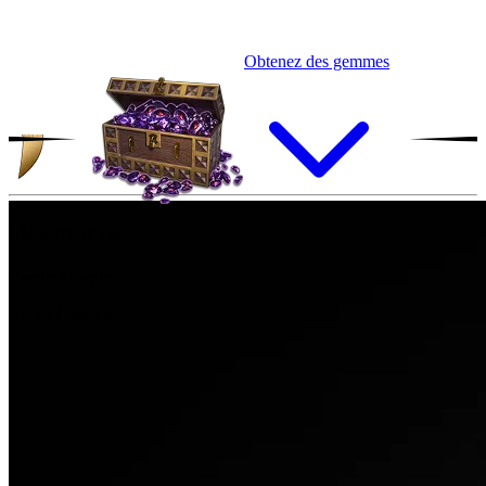
Obtenez des gemmes
Daemoros
Rareté:
Épique
Race :
Guerrier