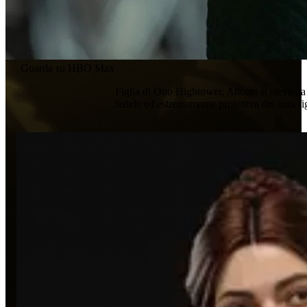
Guarda su HBO Max
Figlia di Otto Hightower, Alicent si eleva da 
fedele ed estremamente protettiva dei suoi figl