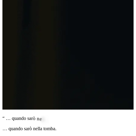
“
…
q
u
a
n
d
o
s
a
r
ò
n
e
l
l
a
t
o
m
b
a
.
… quando sarò nella tomba.