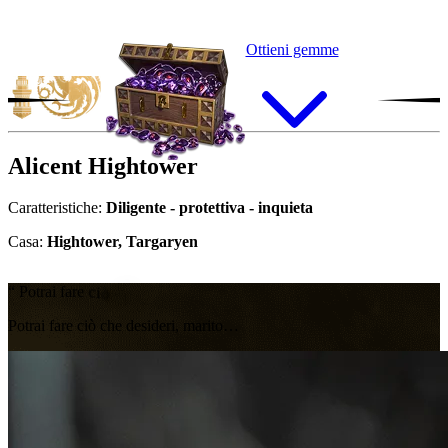
Ottieni gemme
Alicent
Hightower
Caratteristiche:
Diligente - protettiva - inquieta
Casa:
Hightower, Targaryen
“
P
o
t
r
a
i
f
a
r
e
c
i
ò
c
h
e
d
e
s
i
d
e
r
i
,
m
a
r
i
t
o
…
Potrai fare ciò che desideri, marito…