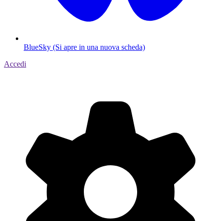
BlueSky (Si apre in una nuova scheda)
Accedi