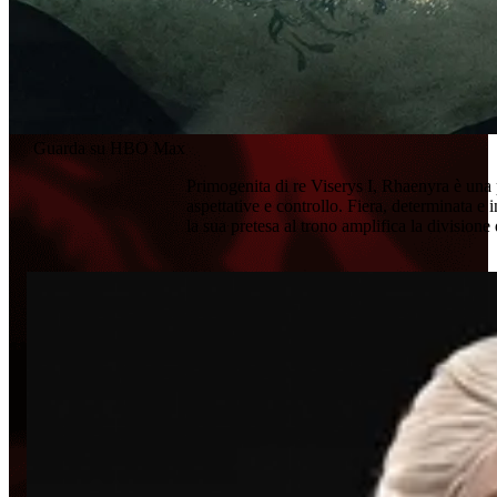
Guarda su HBO Max
Primogenita di re Viserys I, Rhaenyra è una p
aspettative e controllo. Fiera, determinata e i
la sua pretesa al trono amplifica la divisione