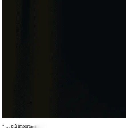
“
…
p
i
ù
i
m
p
o
r
t
a
n
t
e
d
i
c
h
i
u
n
q
u
e
n
e
l
l
a
m
i
a
f