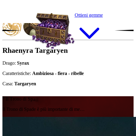
Ottieni gemme
Rhaenyra
Targaryen
Drago:
Syrax
Caratteristiche:
Ambiziosa - fiera - ribelle
Casa:
Targaryen
“
I
l
T
r
o
n
o
d
i
S
p
a
d
e
è
p
i
ù
i
m
p
o
r
t
a
n
t
e
d
i
m
e
…
Il Trono di Spade è più importante di me…