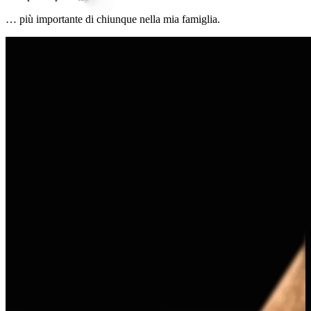
a
m
i
g
l
i
a
.
… più importante di chiunque nella mia famiglia.