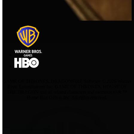
GAME OF THRONES: DRAGONFIRE Software © 2026 Warner
Bros. Entertainment Inc. GAME OF THRONES, HOUSE OF
THE DRAGON and all related characters and elements © & ™
Home Box Office, Inc. All rights reserved.