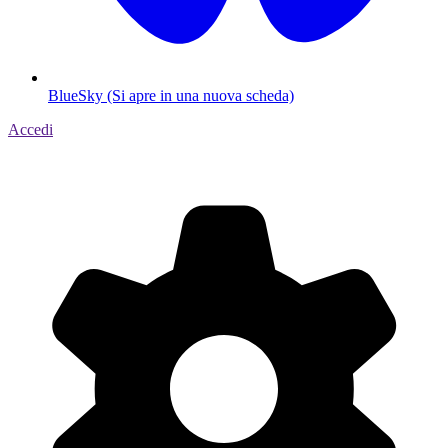
BlueSky (Si apre in una nuova scheda)
Accedi