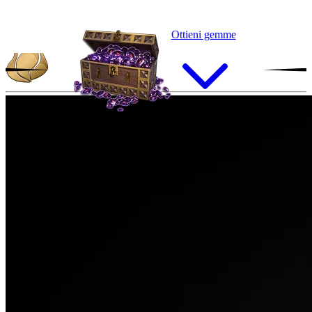
Ottieni gemme
Crimson
Rarità:
Leggendario
Razza:
Cacciatore