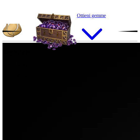
Ottieni gemme
Jagadrix
Rarità:
Raro
Razza:
Cacciatore