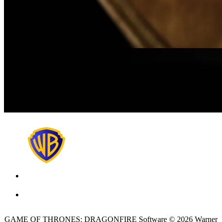
GAME OF THRONES: DRAGONFIRE Software © 2026 Warner