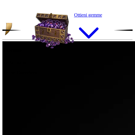
Ottieni gemme
Tuono
Rarità:
Raro
Razza:
Guerriero