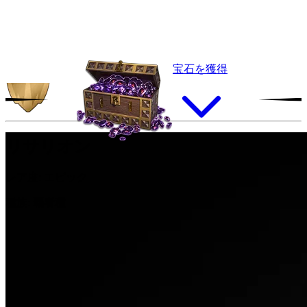
宝石を獲得
リサリオン
レア度:
エピック
種族:
覇者種