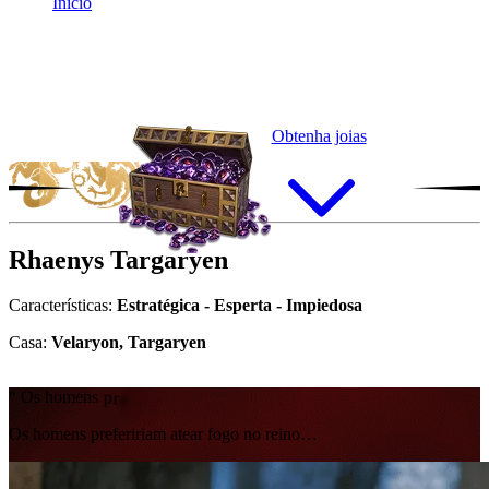
Início
Obtenha joias
Rhaenys
Targaryen
Características:
Estratégica - Esperta - Impiedosa
Casa:
Velaryon, Targaryen
“
O
s
h
o
m
e
n
s
p
r
e
f
e
r
i
r
i
a
m
a
t
e
a
r
f
o
g
o
n
o
r
e
i
n
o
…
Os homens prefeririam atear fogo no reino…