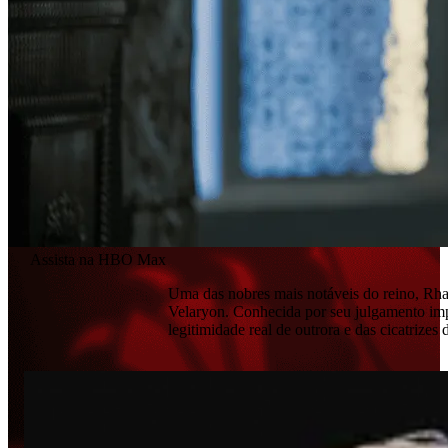
Assista na HBO Max
Uma das nobres mais notáveis do reino, Rh
Velaryon. Conhecida por seu julgamento impl
legitimidade real de outrora e das cicatrizes