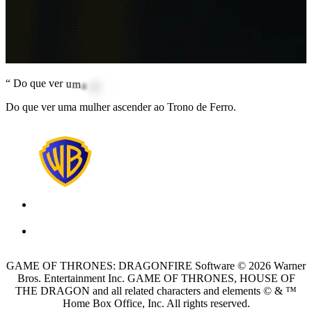
“
D
o
q
u
e
v
e
r
u
m
a
m
u
l
h
e
r
a
s
c
e
n
d
e
r
a
o
T
r
o
n
o
d
e
F
e
r
r
o
.
Do que ver uma mulher ascender ao Trono de Ferro.
GAME OF THRONES: DRAGONFIRE Software © 2026 Warner
Bros. Entertainment Inc. GAME OF THRONES, HOUSE OF
THE DRAGON and all related characters and elements © & ™
Home Box Office, Inc. All rights reserved.