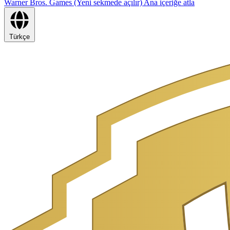
Warner Bros. Games (Yeni sekmede açılır)
Ana içeriğe atla
Türkçe