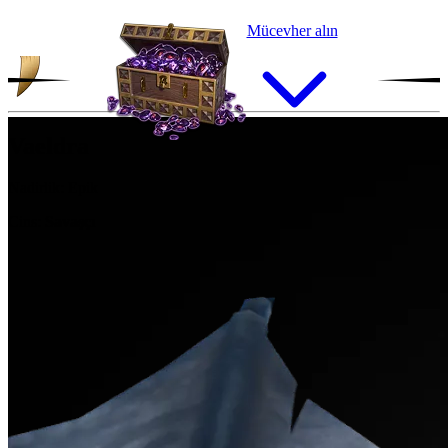
Mücevher alın
Vaeldra
Nadirlik:
Epik
Cins:
Savaşçı