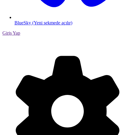
BlueSky (Yeni sekmede açılır)
Giriş Yap