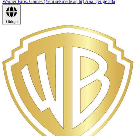
Warner Bros. Games (Yeni sekmede açılır)
Ana içeriğe atla
Türkçe