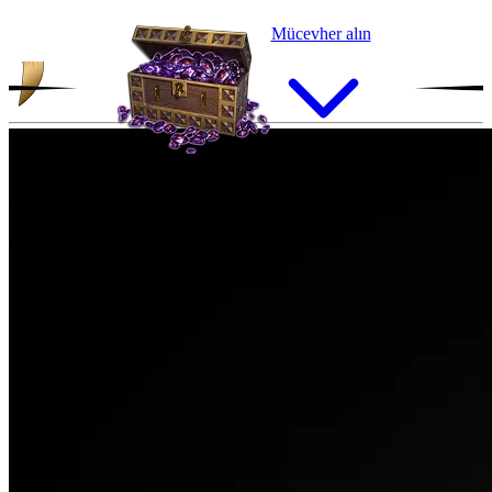
Mücevher alın
Venator
Nadirlik:
Efsanevi
Cins:
Savaşçı