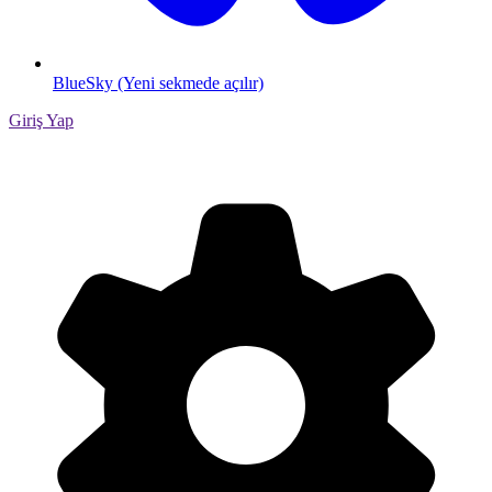
BlueSky (Yeni sekmede açılır)
Giriş Yap