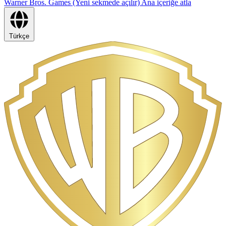
Warner Bros. Games (Yeni sekmede açılır)
Ana içeriğe atla
Türkçe