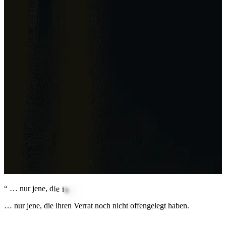
“
…
n
u
r
j
e
n
e
,
d
i
e
i
h
r
e
n
V
e
r
r
a
t
n
o
c
h
n
i
c
h
t
o
f
f
e
n
g
e
l
e
g
t
h
… nur jene, die ihren Verrat noch nicht offengelegt haben.