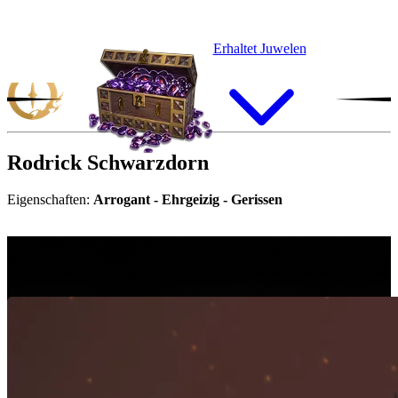
Erhaltet Juwelen
Rodrick
Schwarzdorn
Eigenschaften:
Arrogant - Ehrgeizig - Gerissen
“
I
n
d
i
e
s
e
r
W
e
l
t
g
i
b
t
e
s
k
e
i
n
e
V
e
r
b
ü
n
d
e
t
e
n
…
In dieser Welt gibt es keine Verbündeten …