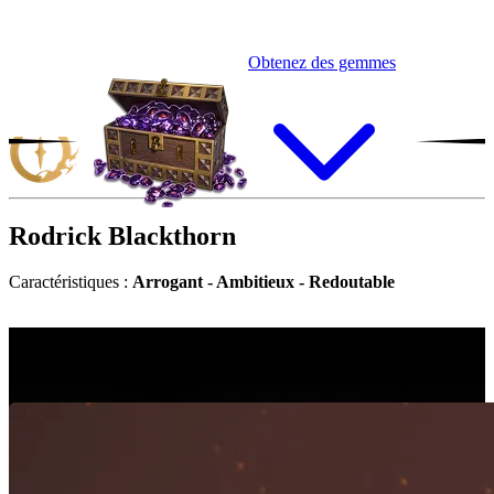
Obtenez des gemmes
Rodrick
Blackthorn
Caractéristiques :
Arrogant - Ambitieux - Redoutable
“
D
a
n
s
c
e
m
o
n
d
e
,
i
l
n
'
y
a
p
a
s
d
'
a
l
l
i
é
s
.
Dans ce monde, il n'y a pas d'alliés.