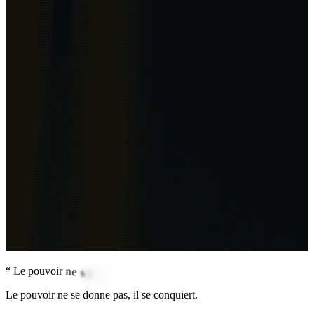
“
L
e
p
o
u
v
o
i
r
n
e
s
e
d
o
n
n
e
p
a
s
,
i
l
s
e
c
o
n
q
u
i
e
r
t
.
Le pouvoir ne se donne pas, il se conquiert.