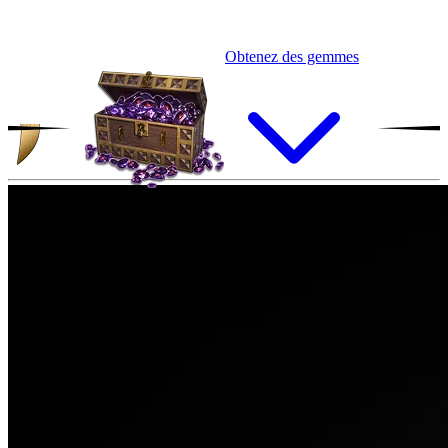
Obtenez des gemmes
Fendombre
Rareté:
Rare
Race :
Guerrier