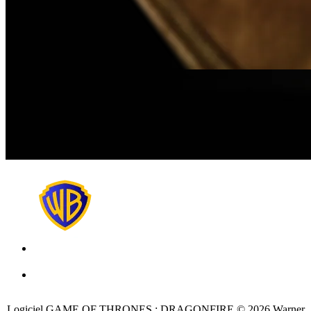
Logiciel GAME OF THRONES : DRAGONFIRE © 2026 Warner