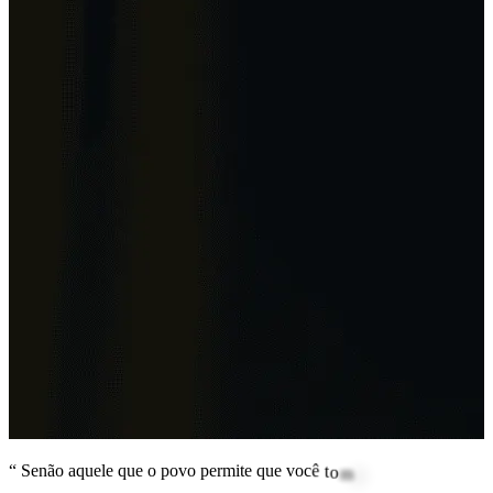
“
S
e
n
ã
o
a
q
u
e
l
e
q
u
e
o
p
o
v
o
p
e
r
m
i
t
e
q
u
e
v
o
c
ê
t
o
m
e
.