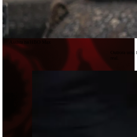
Assista na HBO Max
Outrora uma f
real.