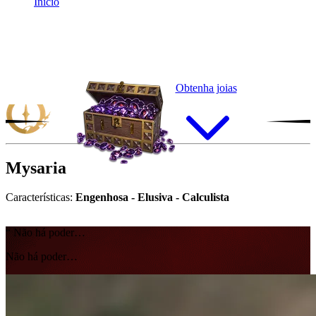
Início
Obtenha joias
Mysaria
Características:
Engenhosa - Elusiva - Calculista
“
N
ã
o
h
á
p
o
d
e
r
…
Não há poder…