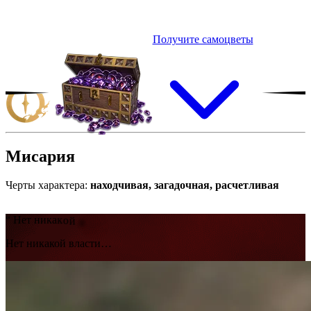
Получите самоцветы
Мисария
Черты характера:
находчивая, загадочная, расчетливая
“
Н
е
т
н
и
к
а
к
о
й
в
л
а
с
т
и
…
Нет никакой власти…