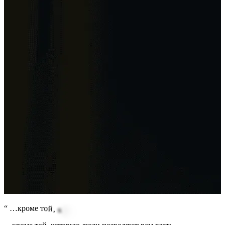
“
…
к
р
о
м
е
т
о
й
,
к
о
т
о
р
у
ю
л
ю
д
и
п
о
з
в
о
л
я
ю
т
в
а
м
в
з
я
т
ь
.