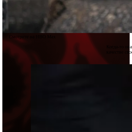
Смотрите на HBO Max
Когда-то он
качестве св