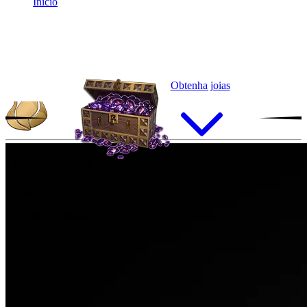
Início
Obtenha joias
Umbracanto
Raridade:
Épico
Linhagem:
Caçador