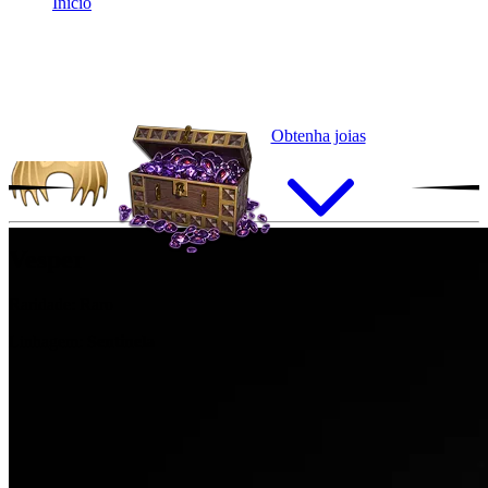
Início
Obtenha joias
Vesper
Raridade:
Raro
Linhagem:
Sentinela