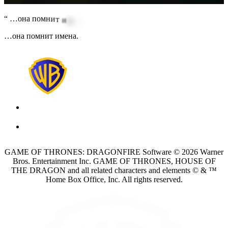
“
…
о
н
а
п
о
м
н
и
т
и
м
е
н
а
.
…она помнит имена.
GAME OF THRONES: DRAGONFIRE Software © 2026 Warner
Bros. Entertainment Inc. GAME OF THRONES, HOUSE OF
THE DRAGON and all related characters and elements © & ™
Home Box Office, Inc. All rights reserved.