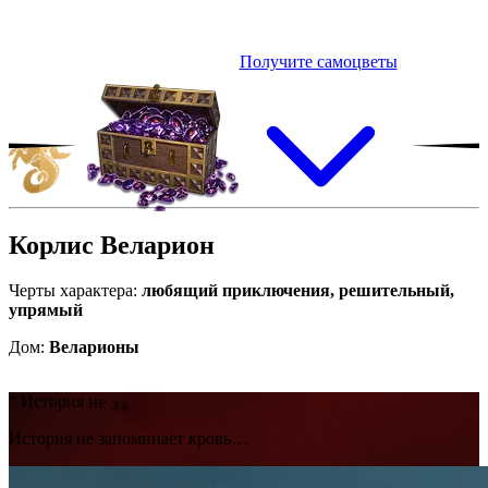
Получите самоцветы
Корлис
Веларион
Черты характера:
любящий приключения, решительный,
упрямый
Дом:
Веларионы
“
И
с
т
о
р
и
я
н
е
з
а
п
о
м
и
н
а
е
т
к
р
о
в
ь
…
История не запоминает кровь…