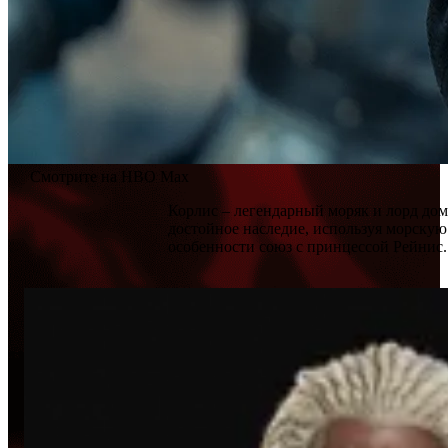
Смотрите на HBO Max
Корлис – легендарный моряк и лорд дом
достойное наследие, используя морскую
особенности союз с принцессой Рейнис.