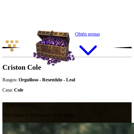
Obtén gemas
Criston
Cole
Rasgos:
Orgulloso - Resentido - Leal
Casa:
Cole
“
T
o
d
a
m
u
j
e
r
e
s
u
n
a
i
m
a
g
e
n
d
e
l
a
M
a
d
r
e
…
Toda mujer es una imagen de la Madre…