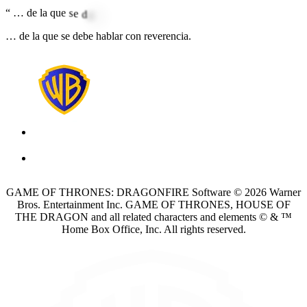
“
…
d
e
l
a
q
u
e
s
e
d
e
b
e
h
a
b
l
a
r
c
o
n
r
e
v
e
r
e
n
c
i
a
.
… de la que se debe hablar con reverencia.
GAME OF THRONES: DRAGONFIRE Software © 2026 Warner
Bros. Entertainment Inc. GAME OF THRONES, HOUSE OF
THE DRAGON and all related characters and elements © & ™
Home Box Office, Inc. All rights reserved.