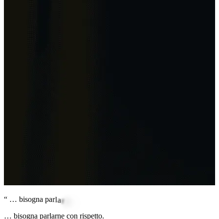
“
…
b
i
s
o
g
n
a
p
a
r
l
a
r
n
e
c
o
n
r
i
s
p
e
t
t
o
.
… bisogna parlarne con rispetto.