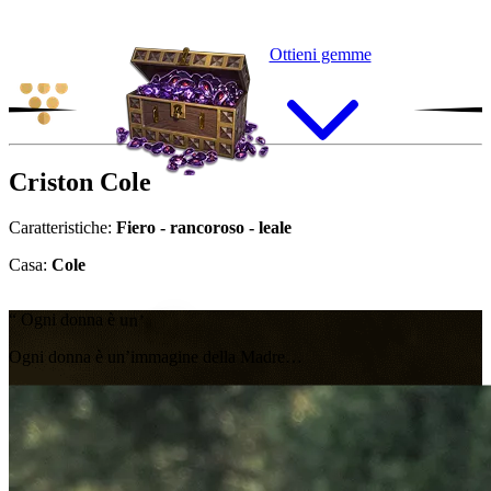
Ottieni gemme
Criston
Cole
Caratteristiche:
Fiero - rancoroso - leale
Casa:
Cole
“
O
g
n
i
d
o
n
n
a
è
u
n
’
i
m
m
a
g
i
n
e
d
e
l
l
a
M
a
d
r
e
…
Ogni donna è un’immagine della Madre…