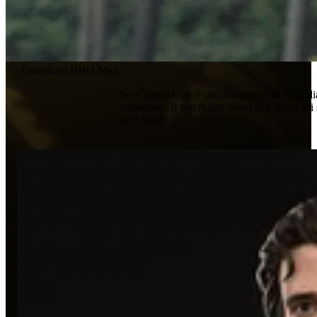
Guarda su HBO Max
Ser Criston Cole è un cavaliere della Guardia
ambizione. Il suo rigido senso dell’onore e i
per i Verdi.