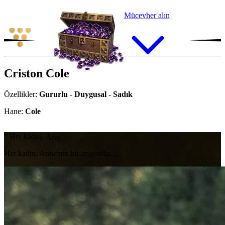
Mücevher alın
Criston
Cole
Özellikler:
Gururlu - Duygusal - Sadık
Hane:
Cole
“
H
e
r
k
a
d
ı
n
,
A
n
n
e
'
n
i
n
b
i
r
i
m
g
e
s
i
d
i
r
…
Her kadın, Anne'nin bir imgesidir…