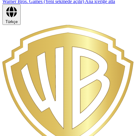
Warner Bros. Games (Yeni sekmede açılır)
Ana içeriğe atla
Türkçe