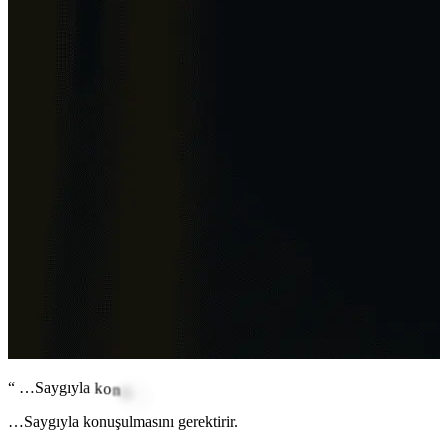
“
…
S
a
y
g
ı
y
l
a
k
o
n
u
ş
u
l
m
a
s
ı
n
ı
g
e
r
e
k
t
i
r
i
r
.
…Saygıyla konuşulmasını gerektirir.