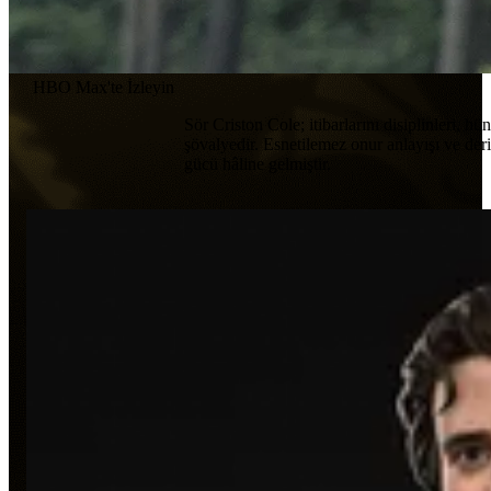
HBO Max'te İzleyin
Sör Criston Cole; itibarlarını disiplinleri, h
şövalyedir. Esnetilemez onur anlayışı ve deri
gücü hâline gelmiştir.