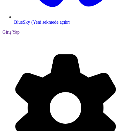
BlueSky (Yeni sekmede açılır)
Giriş Yap