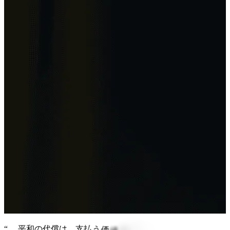
“
…
平
和
の
代
償
は
、
支
払
う
価
値
が
あ
る
と
考
え
ま
す