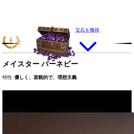
宝石を獲得
メイスター
バーネビー
特性:
優しく、楽観的で、理想主義
“
私
は
と
て
も
楽
観
的
で
し
て
…
私はとても楽観的でして…