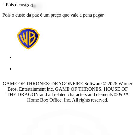
“
P
o
i
s
o
c
u
s
t
o
d
a
p
a
z
é
u
m
p
r
e
ç
o
q
u
e
v
a
l
e
a
p
e
n
a
p
a
g
a
r
.
Pois o custo da paz é um preço que vale a pena pagar.
GAME OF THRONES: DRAGONFIRE Software © 2026 Warner
Bros. Entertainment Inc. GAME OF THRONES, HOUSE OF
THE DRAGON and all related characters and elements © & ™
Home Box Office, Inc. All rights reserved.