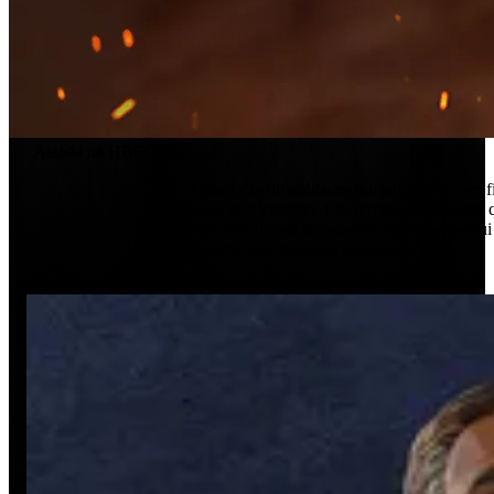
Assista na HBO Max
Apesar das dificuldades iniciais por ser um
toque de idealismo. Ele acredita fortemente
uma terra de paz duradoura. Barneby possui
maestria nos mistérios superiores.