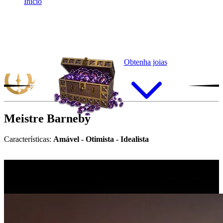
Início
Obtenha joias
Meistre
Barneby
Características:
Amável - Otimista - Idealista
“
C
o
n
t
i
n
u
o
o
t
i
m
i
s
t
a
d
e
c
o
r
a
ç
ã
o
…
Continuo otimista de coração…